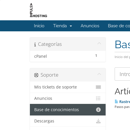
Inicio
Tienda
Anuncios
Base de c
Ba
Categorías
1
cPanel
Inicio del 
Soporte
Mis tickets de soporte
Art
Anuncios
Rastre
Pasos para
Base de conocimientos
Descargas