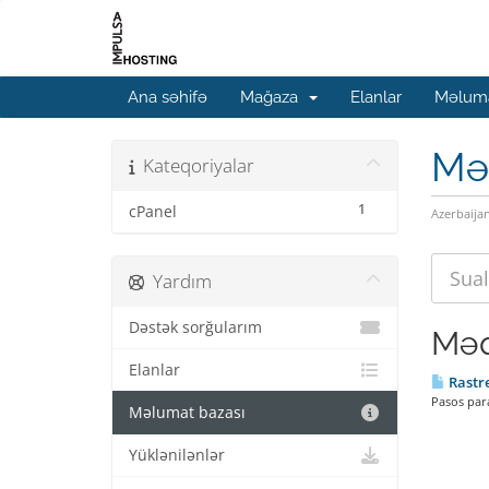
Ana səhifə
Mağaza
Elanlar
Məluma
Mə
Kateqoriyalar
1
cPanel
Azerbaija
Yardım
Dəstək sorğularım
Məq
Elanlar
Rastre
Pasos para
Məlumat bazası
Yüklənilənlər