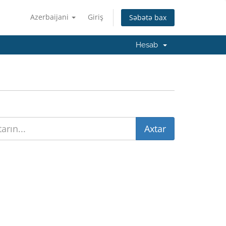
Azerbaijani
Giriş
Səbətə bax
Hesab