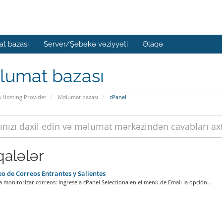
t bazası
Server/Şəbəkə vəziyyəti
Əlaqə
lumat bazası
n Hosting Provider
Məlumat bazası
cPanel
alələr
o de Correos Entrantes y Salientes
 monitorizar correos: Ingrese a cPanel Selecciona en el menú de Email la opción...