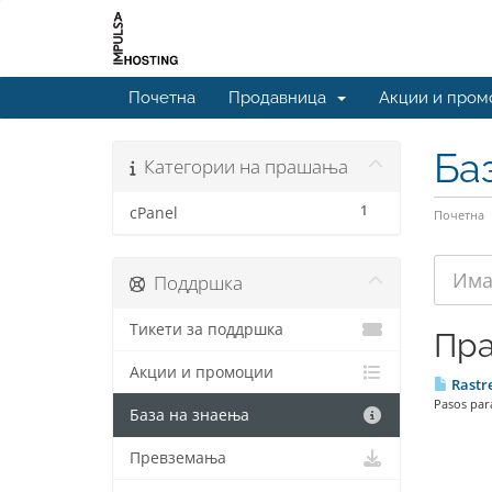
Почетна
Продавница
Акции и пром
Ба
Категории на прашања
1
cPanel
Почетна
Поддршка
Тикети за поддршка
Пр
Акции и промоции
Rastre
Pasos para
База на знаења
Превземања