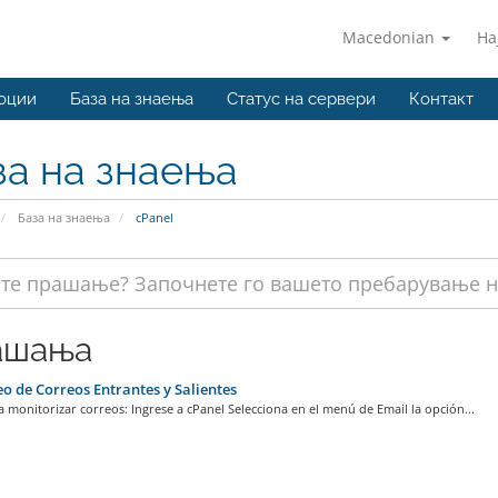
Macedonian
На
оции
База на знаења
Статус на сервери
Контакт
за на знаења
База на знаења
cPanel
ашања
o de Correos Entrantes y Salientes
 monitorizar correos: Ingrese a cPanel Selecciona en el menú de Email la opción...