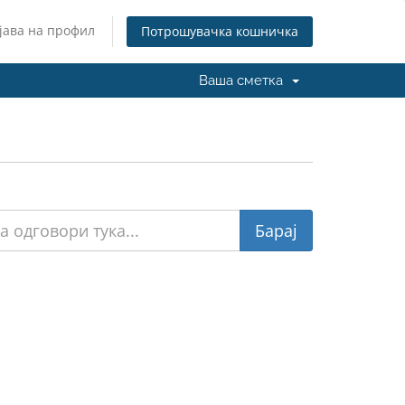
јава на профил
Потрошувачка кошничка
Ваша сметка