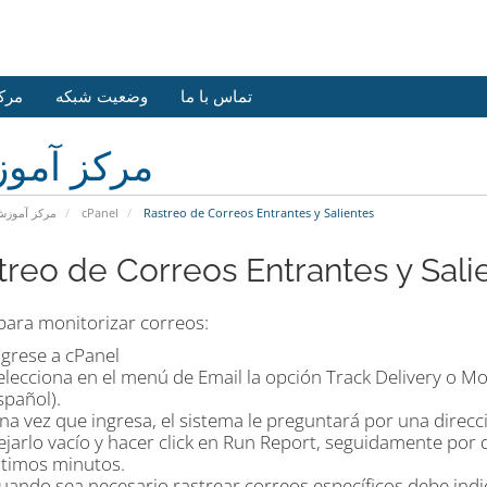
تماس با ما
وضعیت شبکه
مرک
مرکز آمو
مرکز آموز
cPanel
Rastreo de Correos Entrantes y Salientes
treo de Correos Entrantes y Sali
para monitorizar correos:
ngrese a cPanel
elecciona en el menú de Email la opción Track Delivery o Mon
spañol).
na vez que ingresa, el sistema le preguntará por una direc
ejarlo vacío y hacer click en Run Report, seguidamente por 
ltimos minutos.
uando sea necesario rastrear correos específicos debe indic