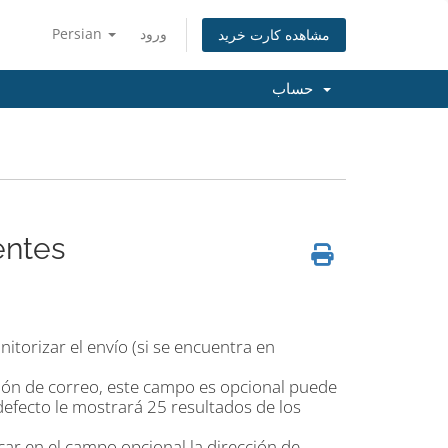
Persian
ورود
مشاهده کارت خرید
حساب
entes
itorizar el envío (si se encuentra en
ción de correo, este campo es opcional puede
defecto le mostrará 25 resultados de los
ar en el campo opcional la dirección de