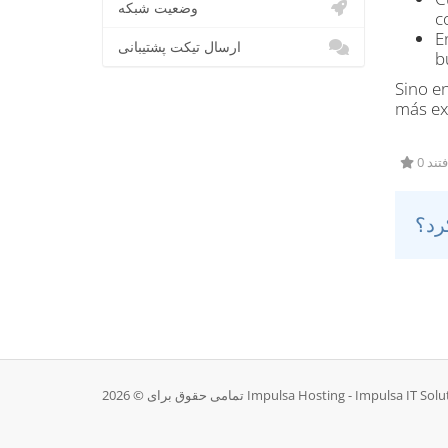
وضعیت شبکه
c
E
ارسال تیکت پشتیبانی
b
Sino e
más ex
0 ند