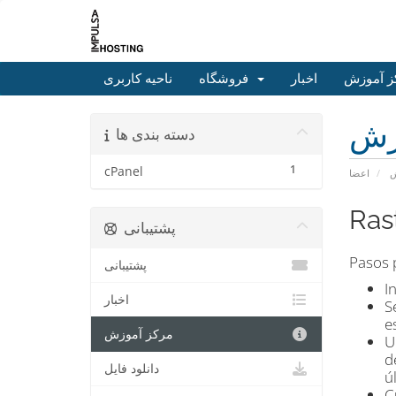
ز آموزش
اخبار
فروشگاه
ناحیه کاربری
زش
دسته بندی ها
1
cPanel
ش
اعضا
Ras
پشتیبانی
Pasos 
پشتیبانی
I
اخبار
S
e
مرکز آموزش
U
d
دانلود فایل
ú
C