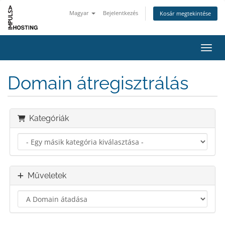
Magyar
Bejelentkezés
Kosár megtekintése
Váltá
Domain átregisztrálás
Kategóriák
Műveletek