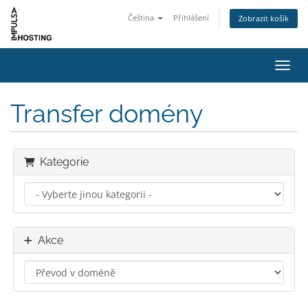
Čeština
Přihlášení
Zobrazit košík
Přepn
Transfer domény
Kategorie
Akce