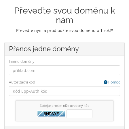
Převeďte svou doménu k
nám
Převeďte nyní a prodloužte svou doménu o 1 rok!*
Přenos jedné domény
Jméno domény
Autorizační kód
Pomoc
Zadejte prosím níže uvedený kód