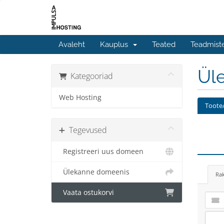
Avaleht
Kauplus
Teated
Teadmist
Üle
Kategooriad
Web Hosting
Toote/
Tegevused
Registreeri uus domeen
Ülekanne domeenis
Ra
Vaata ostukorvi