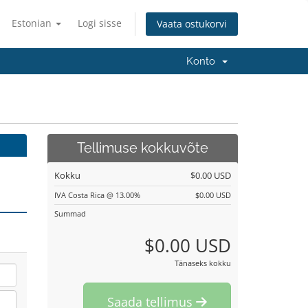
Estonian
Logi sisse
Vaata ostukorvi
Konto
Tellimuse kokkuvõte
Kokku
$0.00 USD
IVA Costa Rica @ 13.00%
$0.00 USD
Summad
$0.00 USD
Tänaseks kokku
Saada tellimus