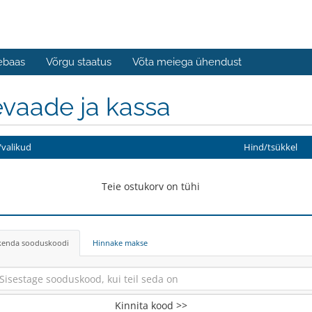
ebaas
Võrgu staatus
Võta meiega ühendust
vaade ja kassa
valikud
Hind/tsükkel
Teie ostukorv on tühi
kenda sooduskoodi
Hinnake makse
Kinnita kood >>